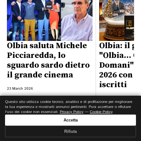
Olbia saluta Michele
Olbia: il 
Picciaredda, lo
"Olbia… Og
sguardo sardo dietro
Domani" ac
il grande cinema
2026 con o
iscritti
23 March 2026
01 January 2026
Questo sito utilizza cookie tecnici, analitici e di profilazione per migliorare
la tua esperienza e mostrarti annunci pertinenti. Puoi accettare o rifiutare
l'uso dei cookie non essenziali.
Privacy Policy
—
Cookie Policy
.
Accetta
Rifiuta