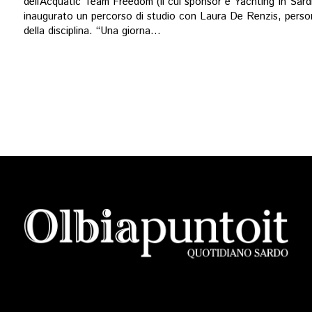
dell’Acquatic Team Freedom (il cui sponsor è Yachting In Sard
inaugurato un percorso di studio con Laura De Renzis, perso
della disciplina. “Una giorna...