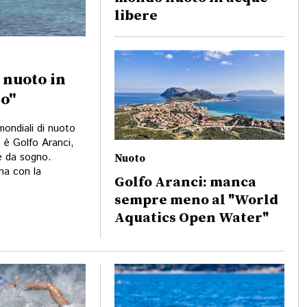
libere
 nuoto in
io"
mondiali di nuoto
e è Golfo Aranci,
re da sogno.
Nuoto
na con la
Golfo Aranci: manca
sempre meno al "World
Aquatics Open Water"