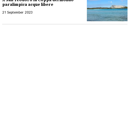
A San Teodoro la Coppa del mondo
paralimpica acque libere
21 September 2023