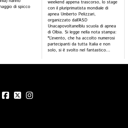
inia) hanno
weekend appena trascorso, lo stage
naggio di spicco
con il pluriprimatista mondiale di
apnea Umberto Pelizzari,
organizzato dall’ASD
Unacapovoltanelblu scuola di apnea
di Olbia. Si legge nella nota stampa:
"L’evento, che ha accolto numerosi
partecipanti da tutta Italia e non
solo, si è svolto nel fantastico...