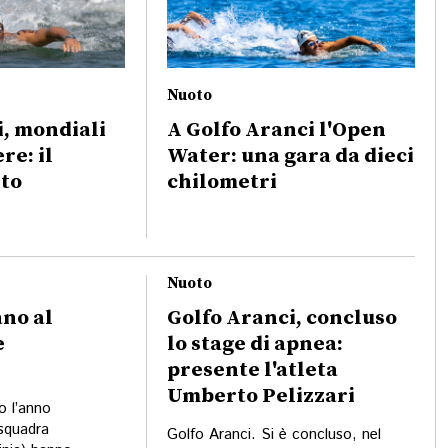
Nuoto
i, mondiali
A Golfo Aranci l'Open
re: il
Water: una gara da dieci
to
chilometri
Nuoto
ano al
Golfo Aranci, concluso
e
lo stage di apnea:
presente l'atleta
Umberto Pelizzari
o l’anno
 squadra
Golfo Aranci. Si è concluso, nel