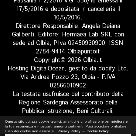
Pausania n°2/2016 V.G. 338/16 emessa il
17/5/2016 e depositata in cancelleria il
10/5/2016.
Direttore Responsabile: Angela Deiana
Galiberti. Editore: Hermaea Lab SRL con
sede ad Olbia, P.Iva 02450930900, ISSN
2784-9414 Olbiapuntoit
Copyright© 2026 Olbia.it
Hosting DigitalOcean, gestito da dodify Ltd.
Via Andrea Pozzo 23, Olbia - P.IVA
02566010902
La testata usufruisce del contributo della
Regione Sardegna Assessorato della
Pubblica Istruzione, Beni Culturali,
Informazione, Spettacolo e Sport. Legge
Questo sito utilizza cookie tecnici, analitici e di profilazione per migliorare
la tua esperienza e mostrarti annunci pertinenti. Puoi accettare o rifiutare
regionale 13 aprile 2017 n. 5, art 8 comma
l'uso dei cookie non essenziali.
Privacy Policy
—
Cookie Policy
.