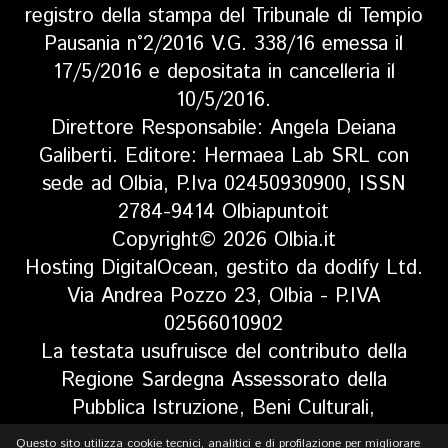
registro della stampa del Tribunale di Tempio
Pausania n°2/2016 V.G. 338/16 emessa il
17/5/2016 e depositata in cancelleria il
10/5/2016.
Direttore Responsabile: Angela Deiana
Galiberti. Editore: Hermaea Lab SRL con
sede ad Olbia, P.Iva 02450930900, ISSN
2784-9414 Olbiapuntoit
Copyright© 2026 Olbia.it
Hosting DigitalOcean, gestito da dodify Ltd.
Via Andrea Pozzo 23, Olbia - P.IVA
02566010902
La testata usufruisce del contributo della
Regione Sardegna Assessorato della
Pubblica Istruzione, Beni Culturali,
Informazione, Spettacolo e Sport. Legge
Questo sito utilizza cookie tecnici, analitici e di profilazione per migliorare