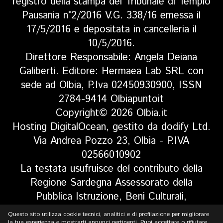
registro della stampa del Tribunale di Tempio
Pausania n°2/2016 V.G. 338/16 emessa il
17/5/2016 e depositata in cancelleria il
10/5/2016.
Direttore Responsabile: Angela Deiana
Galiberti. Editore: Hermaea Lab SRL con
sede ad Olbia, P.Iva 02450930900, ISSN
2784-9414 Olbiapuntoit
Copyright© 2026 Olbia.it
Hosting DigitalOcean, gestito da dodify Ltd.
Via Andrea Pozzo 23, Olbia - P.IVA
02566010902
La testata usufruisce del contributo della
Regione Sardegna Assessorato della
Pubblica Istruzione, Beni Culturali,
Informazione, Spettacolo e Sport. Legge
Questo sito utilizza cookie tecnici, analitici e di profilazione per migliorare
la tua esperienza e mostrarti annunci pertinenti. Puoi accettare o rifiutare