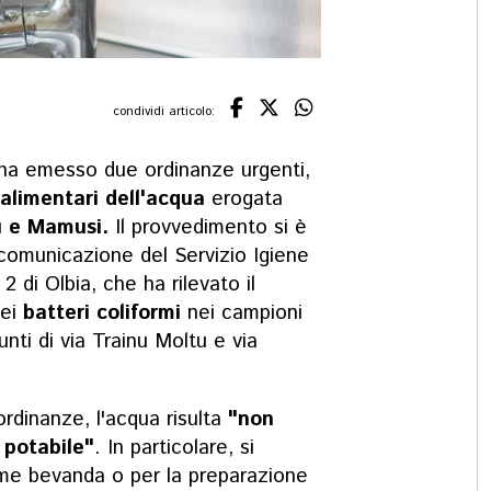
condividi articolo:
ha emesso due ordinanze urgenti,
ni alimentari dell'acqua
erogata
u e Mamusi.
Il provvedimento si è
 comunicazione del Servizio Igiene
2 di Olbia, che ha rilevato il
dei
batteri coliformi
nei campioni
unti di via Trainu Moltu e via
rdinanze, l'acqua risulta
"non
 potabile"
. In particolare, si
me bevanda o per la preparazione