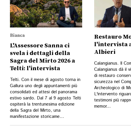
Bianca
Restauro Mo
l'intervista
L'Assessore Sanna ci
Albieri
svela i dettagli della
Sagra del Mirto 2026 a
Calangianus. Il Co
Telti: l'intervista
Calangianus dà il vi
di restauro conser
Telti. Con il mese di agosto torna in
sicurezza nel Com
Gallura uno degli appuntamenti più
Archeologico di Mo
consolidati ed attesi del panorama
L'intervento riguar
estivo sardo. Dal 7 al 9 agosto Telti
testimoni più rappr
ospiterà la trentunesima edizione
memor...
della Sagra del Mirto, una
manifestazione storicame...