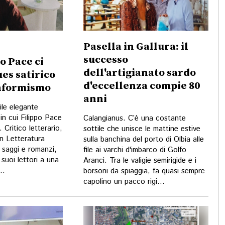
Pasella in Gallura: il
successo
po Pace ci
dell'artigianato sardo
ues satirico
d'eccellenza compie 80
onformismo
anni
ile elegante
in cui Filippo Pace
Calangianus. C’è una costante
 Critico letterario,
sottile che unisce le mattine estive
in Letteratura
sulla banchina del porto di Olbia alle
i saggi e romanzi,
file ai varchi d'imbarco di Golfo
suoi lettori a una
Aranci. Tra le valigie semirigide e i
..
borsoni da spiaggia, fa quasi sempre
capolino un pacco rigi...