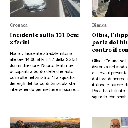
Cronaca
Bianca
Incidente sulla 131 Dcn:
Olbia, Filip
3 feriti
parla del bl
contro il c
Nuoro. Incidente stradale intorno
alle ore 14:00 al km. 87 della SS131
Olbia. C’è una sott
dcn in direzione Nuoro, feriti i tre
distanza nel modo 
occupanti a bordo delle due auto
osserva il presente.
coinvolte nel sinistro. "La squadra
dottore di ricerca 
dei Vigili del fuoco di Siniscola sta
italiana e autore d
intervenendo per mettere in sicure...
Pace ha abituato i 
sguardo che semb.