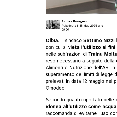
Andrea Baragone
Pubblicato il 15 May 2025 alle
09:06
Olbia.
Il sindaco
Settimo Nizzi
con cui si v
ieta l'utilizzo ai fi
nelle subfrazioni di
Trainu Molt
reso necessario a seguito della
Alimenti e Nutrizione dell'ASL n. 
superamento dei limiti di legge 
prelevati in data 12 maggio nei p
Omodeo.
Secondo quanto riportato nelle o
idonea all’utilizzo come acqua
raccomanda di evitarne l’uso co