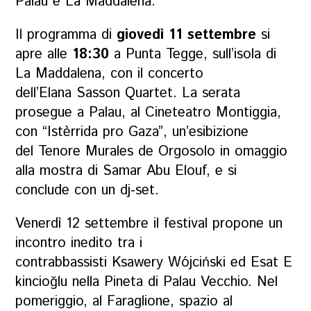
Palau e La Maddalena.
Il programma di
giovedì 11 settembre
si
apre alle
18:30
a Punta Tegge, sull’isola di
La Maddalena, con il concerto
dell’Elana Sasson Quartet. La serata
prosegue a Palau, al Cineteatro Montiggia,
con “Istèrrida pro Gaza”, un’esibizione
del Tenore Murales de Orgosolo in omaggio
alla mostra di Samar Abu Elouf, e si
conclude con un dj‑set.
Venerdì 12 settembre il festival propone un
incontro inedito tra i
contrabbassisti Ksawery Wójciński ed Esat E
kincioğlu nella Pineta di Palau Vecchio. Nel
pomeriggio, al Faraglione, spazio al