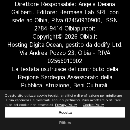
Direttore Responsabile: Angela Deiana
Galiberti. Editore: Hermaea Lab SRL con
sede ad Olbia, P.Iva 02450930900, ISSN
2784-9414 Olbiapuntoit
Copyright© 2026 Olbia.it
Hosting DigitalOcean, gestito da dodify Ltd.
Via Andrea Pozzo 23, Olbia - P.IVA
02566010902
La testata usufruisce del contributo della
Regione Sardegna Assessorato della
Pubblica Istruzione, Beni Culturali,
Informazione, Spettacolo e Sport. Legge
Questo sito utilizza cookie tecnici, analitici e di profilazione per migliorare
regionale 13 aprile 2017 n. 5, art 8 comma
la tua esperienza e mostrarti annunci pertinenti. Puoi accettare o rifiutare
l'uso dei cookie non essenziali.
Privacy Policy
—
Cookie Policy
.
13
Accetta
Rifiuta