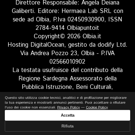
Direttore Responsabile: Angela Deiana
Galiberti. Editore: Hermaea Lab SRL con
sede ad Olbia, P.Iva 02450930900, ISSN
2784-9414 Olbiapuntoit
Copyright© 2026 Olbia.it
Hosting DigitalOcean, gestito da dodify Ltd.
Via Andrea Pozzo 23, Olbia - P.IVA
02566010902
La testata usufruisce del contributo della
Regione Sardegna Assessorato della
Pubblica Istruzione, Beni Culturali,
Informazione, Spettacolo e Sport. Legge
Questo sito utilizza cookie tecnici, analitici e di profilazione per migliorare
regionale 13 aprile 2017 n. 5, art 8 comma
la tua esperienza e mostrarti annunci pertinenti. Puoi accettare o rifiutare
l'uso dei cookie non essenziali.
Privacy Policy
—
Cookie Policy
.
13
Accetta
Rifiuta