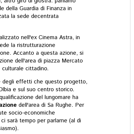
, altro giro di giostra: parliamo
de della Guardia di Finanza in
zata la sede decentrata
alizzato nell'ex Cinema Astra, in
de la ristrutturazione
zione. Accanto a questa azione, si
zione dell'area di piazza Mercato
culturale cittadino.
 degli effetti che questo progetto,
 Olbia e sul suo centro storico.
iqualificazione del lungomare ha
cazione
dell'area di Sa Rughe. Per
adute socio-economiche
 ci sarà tempo per parlarne (al di
siasmo).