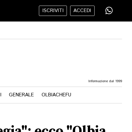
ISCRIVITI
ACCEDI
Informazione dal 1999
I
GENERALE
OLBIACHEFU
egia": ecco "Olbia