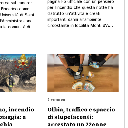
pagina Fb ufficiale con un pensiero
cerca sul cancro:
per l'incendio che questa notte ha
e l'incarico come
distrutto un'attività e creati
'Università di Saint
importanti danni all'ambiente
l'Amministrazione
circostante in località Monti d'A...
a la comunità di
Cronaca
a, incendio
Olbia, traffico e spaccio
piaggia: a
di stupefacenti:
cchia
arrestato un 22enne