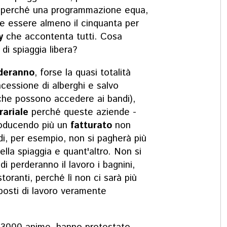
tà perché una programmazione equa,
be essere almeno il cinquanta per
ty
che accontenta tutti. Cosa
di spiaggia libera?
deranno
, forse la quasi totalità
cessione di alberghi e salvo
che possono accedere ai bandi),
rariale
perché queste aziende -
roducendo più un
fatturato
non
i, per esempio, non si pagherà più
ella spiaggia e quant'altro. Non si
ndi perderanno il lavoro i bagnini,
istoranti, perché lì non ci sarà più
 posti di lavoro veramente