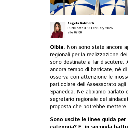
Angela Galiberti
Pubblicato il 13 February 2026
alle 07:00
Olbia
. Non sono state ancora 
regionali per la realizzazione de
sono destinate a far discutere. 
ancora tempo di barricate, né di 
osserva con attenzione le moss
particolare dell'Assessorato agli
Spanedda. Ne abbiamo parlato
segretario regionale del sindaca
proposta che potrebbe mettere d
Sono uscite le linee guida per 
categoria? E, in seconda battu