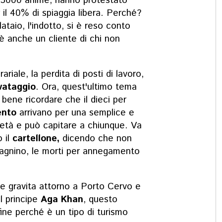
di 3000 anime,
hanno protestato
r il 40% di spiaggia libera
. Perché?
lataio, l'indotto, si è reso conto
 è anche un cliente di chi non
riale, la perdita di posti di lavoro,
lvataggio
. Ora, quest'ultimo tema
bene ricordare che il dieci per
nto
arrivano per una semplice e
età e può capitare a chiunque. Va
 il
cartellone,
dicendo che non
 bagnino, le morti per annegamento
che gravita attorno a Porto Cervo e
l principe
Aga Khan
, questo
ine perché è un tipo di turismo