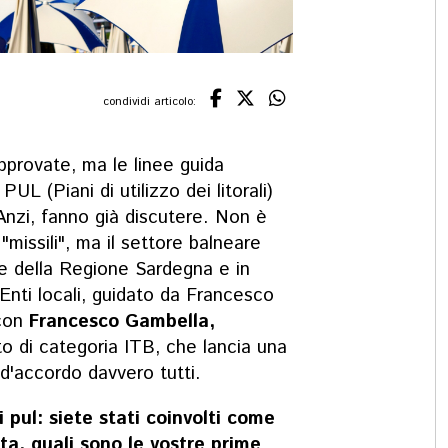
condividi articolo:
approvate, ma
le linee guida
i PUL
(Piani di utilizzo dei litorali)
Anzi, fanno già discutere. Non è
"missili", ma il settore balneare
e della Regione Sardegna e in
 Enti locali, guidato da Francesco
 con
Francesco Gambella,
to di categoria ITB, che lancia una
'accordo davvero tutti.
i pul: siete stati coinvolti come
ta, quali sono le vostre prime