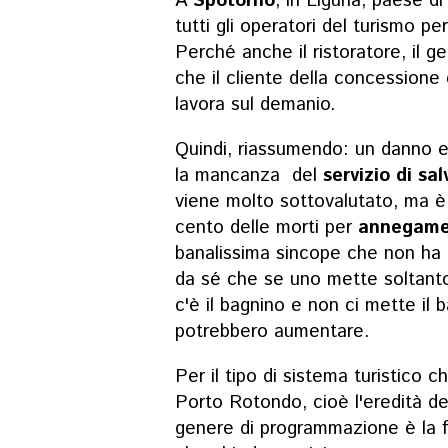
A
Spotorno
, in Liguria, paese 
tutti gli operatori del turismo pe
Perché anche il ristoratore, il ge
che il cliente della concessione
lavora sul demanio.
Quindi, riassumendo: un danno era
la mancanza del
servizio di sa
viene molto sottovalutato, ma è 
cento delle morti per
annegame
banalissima sincope che non ha 
da sé che se uno mette soltanto
c'è il bagnino e non ci mette il
potrebbero aumentare.
Per il tipo di sistema turistico 
Porto Rotondo, cioè l'eredità de
genere di programmazione è la f