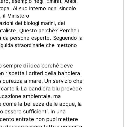
stero,
esempio
negli
Emirati
Arabi,
ropa. Al suo
interno
ogni
singolo
o,
il
Ministero
azioni
dei
biologi
marini,
dei
taliste.
Questo
perché?
Perché
i
ti
da
persone
esperte.
Seguendo
la
e
guida
straordinarie
che
mettono
lo
sempre
di
idea
perché
deve
on
rispetta
i
criteri
della
bandiera
sicurezza
a
mare. Un servizio che
 cartelli. La bandiera blu prevede
ducazione ambientale, ma
se come
la
bellezza
delle
acque, la
no
essere
sufficienti. In
una
ecento
entrate
non
puoi
mettere
izi
devono
essere
fatti
in
un
certo