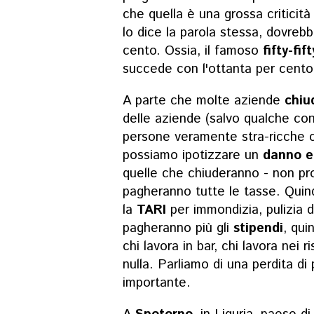
che quella è una grossa critici
lo dice la parola stessa, dovreb
cento. Ossia, il famoso
fifty-fif
succede con l'ottanta per cento 
A parte che molte aziende
chiu
delle aziende (salvo qualche con
persone veramente stra-ricche 
possiamo ipotizzare un
danno e
quelle che chiuderanno - non p
pagheranno tutte le tasse. Quind
la
TARI
per immondizia, pulizia d
pagheranno più gli
stipendi
, qui
chi lavora in bar, chi lavora nei r
nulla. Parliamo di una perdita di
importante.