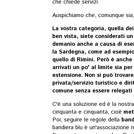
che chiede servizi.
Auspichiamo che, comunque sia, 
La vostra categoria, quella de
ben vista, siete considerati un
demanio anche a causa di ese
la Sardegna, come ad esempio la
quello di Rimini. Però è anche
arrivati un po' al limite sia p
estensione. Non si può trovare 
privata/servizio turistico e dir
comune senza essere relegati s
C'è una soluzione ed è la nostr
cinquanta
e
cinquanta, cioè
metà
Poi, seguire le regole della
ban
bandiera
blu
è
un'associazione