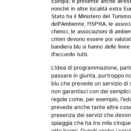
Europa; è presente
anche
all'e
nonché
in
altre
località
extra
Eu
Stato
ha
il
Ministero
del
Turism
dell'Ambiente,
l'ISPRA,
le
associ
chimici,
le
associazioni
di
ambien
criteri
devono
essere
poi
valuta
bandiera
blu
si
hanno
delle
line
d'accordo
tutti.
L'idea di
programmazione,
par
passare
in
giunta,
purtroppo
n
blu
che
prevede
un
servizio
di
non garantisci con dei semplici
regole come, per esempio, l'e
prevede anche tante altre co
presenza dei
servizi
che
devo
spiaggia
che
ha
tre
mila
cinqu
otto
bagni.
Quindi
anche
i
serv