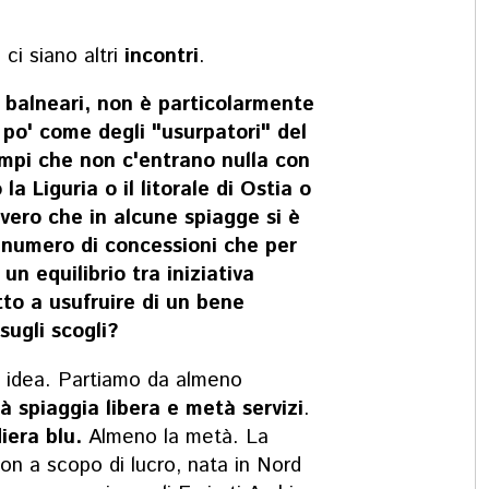
ci siano altri
incontri
.
i balneari, non è particolarmente
 po' come degli "usurpatori" del
mpi che non c'entrano nulla con
 Liguria o il litorale di Ostia o
 vero che in alcune spiagge si è
er numero di concessioni che per
un equilibrio tra iniziativa
itto a usufruire di un bene
ugli scogli?
a idea. Partiamo da a
lmeno
 spiaggia libera e metà servizi
.
diera
blu.
Almeno la metà.
La
non
a
scopo
di
lucro,
nata
in
Nord