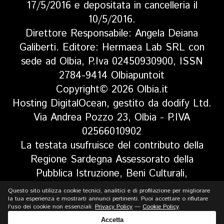
17/5/2016 e depositata in cancelleria il
10/5/2016.
Direttore Responsabile: Angela Deiana
Galiberti. Editore: Hermaea Lab SRL con
sede ad Olbia, P.Iva 02450930900, ISSN
2784-9414 Olbiapuntoit
Copyright© 2026 Olbia.it
Hosting DigitalOcean, gestito da dodify Ltd.
Via Andrea Pozzo 23, Olbia - P.IVA
02566010902
La testata usufruisce del contributo della
Regione Sardegna Assessorato della
Pubblica Istruzione, Beni Culturali,
Informazione, Spettacolo e Sport. Legge
Questo sito utilizza cookie tecnici, analitici e di profilazione per migliorare
regionale 13 aprile 2017 n. 5, art 8 comma
la tua esperienza e mostrarti annunci pertinenti. Puoi accettare o rifiutare
l'uso dei cookie non essenziali.
Privacy Policy
—
Cookie Policy
.
13
Accetta