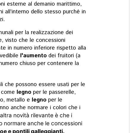
zioni esterne al demanio marittimo,
ni all’interno dello stesso purché in
zi.
munali per la realizzazione dei
e, visto che le concessioni
e in numero inferiore rispetto alla
vedibile
l'aumento
dei fruitori (a
 numero chiuso per contenere la
riali che possono essere usati per le
li come
legno
per le passerelle,
io, metallo e
legno
per le
nno anche normare i colori che i
'altra novità rilevante è che i
no normare anche le concessioni
e e pontili galleggianti.