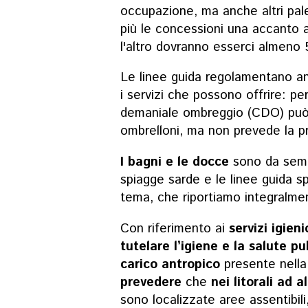
occupazione, ma anche altri pal
più le concessioni una accanto a
l'altro dovranno esserci almeno 
Le linee guida regolamentano a
i servizi che possono offrire: p
demaniale ombreggio (CDO) può o
ombrelloni, ma non prevede la pr
I bagni e le docce
sono da semp
spiagge sarde e le linee guida 
tema, che riportiamo integralme
Con riferimento ai
servizi igien
tutelare l’igiene e la salute pub
carico antropico
presente nella 
prevedere
che
nei litorali ad 
sono localizzate aree assentibili,