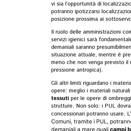
vi sia l’opportunità di localizza
potranno ipotizzarsi localizzazio
posizione prossima ai sottoservi
Il ruolo delle amministrazioni co
servizi igienici sarà fondamental
demaniali saranno presumibilment
situazione attuale, mentre è pre
meno che non venga previsto il
pressione antropica).
Gli altri limiti riguardano i mate
opere: meglio i materiali natura
tessuti
per le opere di ombregg
strutture. Non solo: i PUL dovra
concessionari potranno usare.
L
Comuni, tramite i PUL, potran
demaniali a mare quali
campi bo