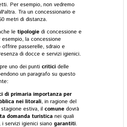
etti. Per esempio, non vedremo
ll'altra. Tra un concessionario e
50 metri di distanza.
nche le
tipologie
di concessione e
er esempio, la concessione
ffrire passerelle, sdraio e
esenza di docce e servizi igienici.
re uno dei punti
critici
delle
spendono un paragrafo su questo
nte:
ici di primaria importanza per
blica nei litorali
, in ragione del
stagione estiva, il
comune
dovrà
alta domanda turistica
nei quali
 i servizi igienici siano
garantiti
.