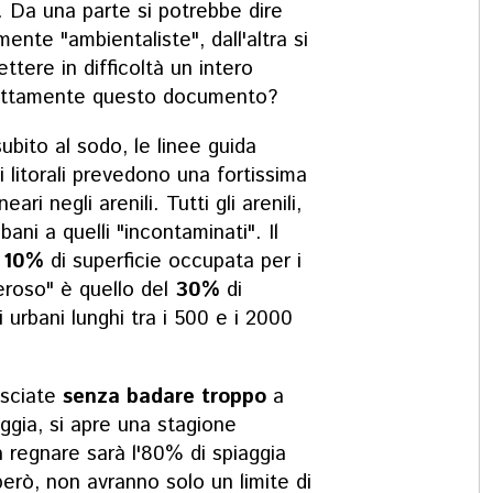
. Da una parte si potrebbe dire
ente "ambientaliste", dall'altra si
tere in difficoltà un intero
attamente questo documento?
ubito al sodo, le linee guida
ei litorali prevedono una fortissima
ari negli arenili. Tutti gli arenili,
ani a quelli "incontaminati". Il
l
10%
di superficie occupata per i
eneroso" è quello del
30%
di
li urbani lunghi tra i 500 e i 2000
asciate
senza badare troppo
a
ggia, si apre una stagione
a regnare sarà l'80% di spiaggia
però, non avranno solo un limite di