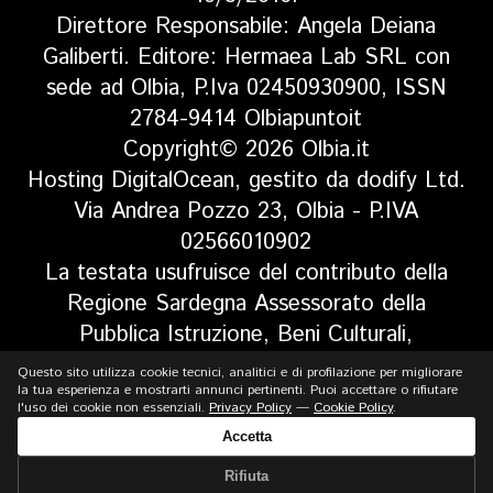
Direttore Responsabile: Angela Deiana
Galiberti. Editore: Hermaea Lab SRL con
sede ad Olbia, P.Iva 02450930900, ISSN
2784-9414 Olbiapuntoit
Copyright© 2026 Olbia.it
Hosting DigitalOcean, gestito da dodify Ltd.
Via Andrea Pozzo 23, Olbia - P.IVA
02566010902
La testata usufruisce del contributo della
Regione Sardegna Assessorato della
Pubblica Istruzione, Beni Culturali,
Informazione, Spettacolo e Sport. Legge
Questo sito utilizza cookie tecnici, analitici e di profilazione per migliorare
regionale 13 aprile 2017 n. 5, art 8 comma
la tua esperienza e mostrarti annunci pertinenti. Puoi accettare o rifiutare
l'uso dei cookie non essenziali.
Privacy Policy
—
Cookie Policy
.
13
Accetta
Rifiuta