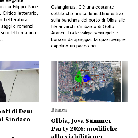
ile elegante
in cui Filippo Pace
Calangianus. C’è una costante
 Critico letterario,
sottile che unisce le mattine estive
in Letteratura
sulla banchina del porto di Olbia alle
i saggi e romanzi,
file ai varchi d'imbarco di Golfo
suoi lettori a una
Aranci. Tra le valigie semirigide e i
..
borsoni da spiaggia, fa quasi sempre
capolino un pacco rigi...
Bianca
nti di Deu:
 al Sindaco
Olbia, Jova Summer
Party 2026: modifiche
alla viabilità per