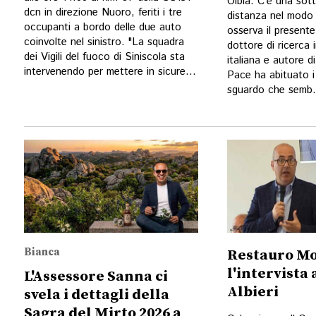
Olbia. C’è una sott
dcn in direzione Nuoro, feriti i tre
distanza nel modo 
occupanti a bordo delle due auto
osserva il presente.
coinvolte nel sinistro. "La squadra
dottore di ricerca 
dei Vigili del fuoco di Siniscola sta
italiana e autore d
intervenendo per mettere in sicure...
Pace ha abituato i 
sguardo che semb.
Bianca
Restauro Mo
l'intervista
L'Assessore Sanna ci
Albieri
svela i dettagli della
Sagra del Mirto 2026 a