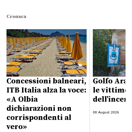
Cronaca
Concessioni balneari,
Golfo Aran
ITB Italia alza la voce:
le vittime
«A Olbia
dell’incen
dichiarazioni non
08 August 2026
corrispondenti al
vero»