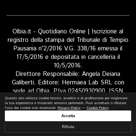
Olbia.it - Quotidiano Online | Iscrizione al
registro della stampa del Tribunale di Tempio
Pausania n°2/2016 V.G. 338/16 emessa il
17/5/2016 e depositata in cancelleria il
10/5/2016.
Direttore Responsabile: Angela Deiana
Galiberti. Editore: Hermaea Lab SRL con
sede ad Olbia, P.Iva 02450930900, ISSN
2784-9414 Olbiapuntoit
Questo sito utilizza cookie tecnici, analitici e di profilazione per migliorare
la tua esperienza e mostrarti annunci pertinenti. Puoi accettare o rifiutare
Copyright© 2026 Olbia.it
l'uso dei cookie non essenziali.
Privacy Policy
—
Cookie Policy
.
Hosting DigitalOcean, gestito da dodify Ltd.
Accetta
Via Andrea Pozzo 23, Olbia - P.IVA
Rifiuta
02566010902