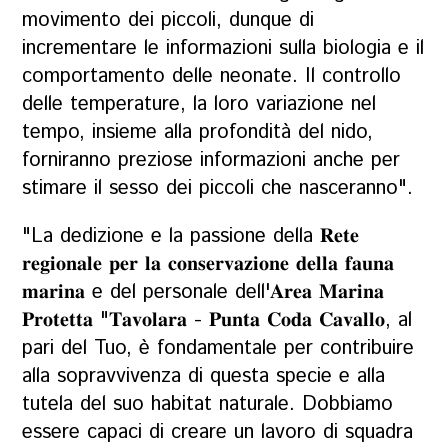
movimento dei piccoli, dunque di
incrementare le informazioni sulla biologia e il
comportamento delle neonate. Il controllo
delle temperature, la loro variazione nel
tempo, insieme alla profondità del nido,
forniranno preziose informazioni anche per
stimare il sesso dei piccoli che nasceranno".
"La dedizione e la passione della 𝐑𝐞𝐭𝐞
𝐫𝐞𝐠𝐢𝐨𝐧𝐚𝐥𝐞 𝐩𝐞𝐫 𝐥𝐚 𝐜𝐨𝐧𝐬𝐞𝐫𝐯𝐚𝐳𝐢𝐨𝐧𝐞 𝐝𝐞𝐥𝐥𝐚 𝐟𝐚𝐮𝐧𝐚
𝐦𝐚𝐫𝐢𝐧𝐚 e del personale dell'𝐀𝐫𝐞𝐚 𝐌𝐚𝐫𝐢𝐧𝐚
𝐏𝐫𝐨𝐭𝐞𝐭𝐭𝐚 "𝐓𝐚𝐯𝐨𝐥𝐚𝐫𝐚 - 𝐏𝐮𝐧𝐭𝐚 𝐂𝐨𝐝𝐚 𝐂𝐚𝐯𝐚𝐥𝐥𝐨, al
pari del Tuo, è fondamentale per contribuire
alla sopravvivenza di questa specie e alla
tutela del suo habitat naturale. Dobbiamo
essere capaci di creare un lavoro di squadra