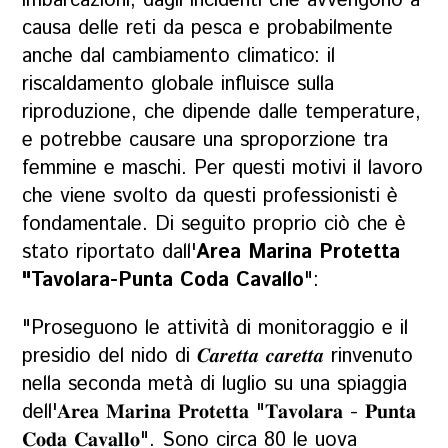
imbarcazioni, dagli incidenti che avvengono a
causa delle reti da pesca e probabilmente
anche dal cambiamento climatico: il
riscaldamento globale influisce sulla
riproduzione, che dipende dalle temperature,
e potrebbe causare una sproporzione tra
femmine e maschi. Per questi motivi il lavoro
che viene svolto da questi professionisti è
fondamentale. Di seguito proprio ciò che è
stato riportato dall'
Area Marina Protetta
"Tavolara-Punta Coda Cavallo
":
"Proseguono le attività di monitoraggio e il
presidio del nido di 𝑪𝒂𝒓𝒆𝒕𝒕𝒂 𝒄𝒂𝒓𝒆𝒕𝒕𝒂 rinvenuto
nella seconda metà di luglio su una spiaggia
dell'𝐀𝐫𝐞𝐚 𝐌𝐚𝐫𝐢𝐧𝐚 𝐏𝐫𝐨𝐭𝐞𝐭𝐭𝐚 "𝐓𝐚𝐯𝐨𝐥𝐚𝐫𝐚 - 𝐏𝐮𝐧𝐭𝐚
𝐂𝐨𝐝𝐚 𝐂𝐚𝐯𝐚𝐥𝐥𝐨". Sono circa 80 le uova