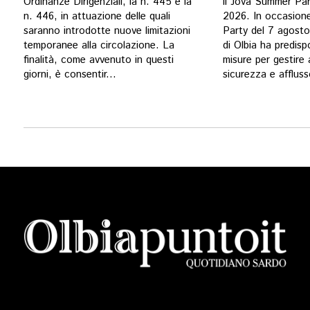
Ordinanze Dirigenziali, la n. 445 e la
il Jova Summer Par
n. 446, in attuazione delle quali
2026. In occasion
saranno introdotte nuove limitazioni
Party del 7 agost
temporanee alla circolazione. La
di Olbia ha predisp
finalità, come avvenuto in questi
misure per gestire 
giorni, è consentir...
sicurezza e affluss