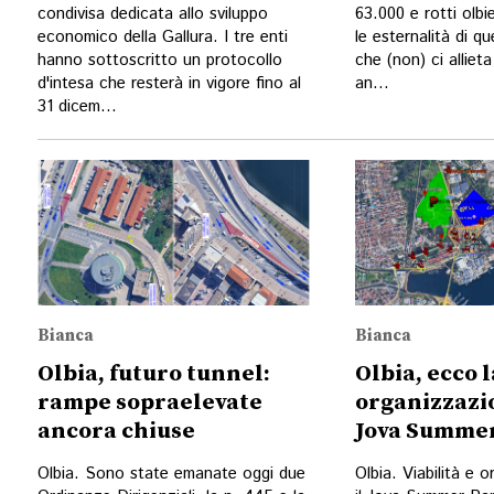
condivisa dedicata allo sviluppo
63.000 e rotti olb
economico della Gallura. I tre enti
le esternalità di q
hanno sottoscritto un protocollo
che (non) ci alliet
d'intesa che resterà in vigore fino al
an...
31 dicem...
Bianca
Bianca
Olbia, futuro tunnel:
Olbia, ecco l
rampe sopraelevate
organizzazio
ancora chiuse
Jova Summer
Olbia. Sono state emanate oggi due
Olbia. Viabilità e 