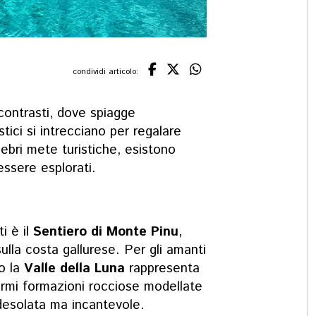
condividi articolo:
 contrasti, dove spiagge
stici si intrecciano per regalare
lebri mete turistiche, esistono
essere esplorati.
i è il
Sentiero di Monte Pinu
,
ulla costa gallurese. Per gli amanti
so la
Valle della Luna
rappresenta
ormi formazioni rocciose modellate
 desolata ma incantevole.