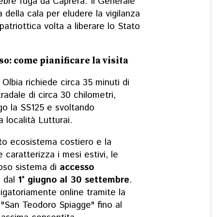
ebre fuga da Caprera. Il Generale
 della cala per eludere la vigilanza
patriottica volta a liberare lo Stato
so: come pianificare la visita
Olbia richiede circa 35 minuti di
radale di circa 30 chilometri,
go la SS125 e svoltando
 località Lutturai.
sto ecosistema costiero e la
 caratterizza i mesi estivi, le
roso sistema di
accesso
o dal
1° giugno al 30 settembre
.
igatoriamente online tramite la
e "San Teodoro Spiagge" fino al