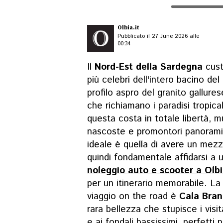
Olbia.it
Pubblicato il 27 June 2026 alle
00:34
Il
Nord-Est della Sardegna
cust
più celebri dell'intero bacino del
profilo aspro del granito gallur
che richiamano i paradisi tropica
questa costa in totale libertà,
nascoste e promontori panoramic
ideale è quella di avere un mez
quindi fondamentale affidarsi a un
noleggio auto e scooter a Olb
per un itinerario memorabile. La
viaggio on the road è
Cala Bran
rara bellezza che stupisce i visi
e ai fondali bassissimi, perfetti 