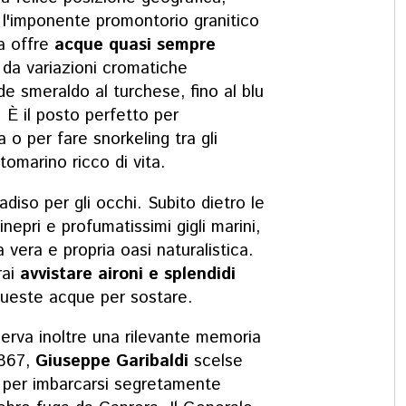
 l'imponente promontorio granitico
ia offre
acque quasi sempre
 da variazioni cromatiche
rde smeraldo al turchese, fino al blu
 È il posto perfetto per
o per fare snorkeling tra gli
omarino ricco di vita.
diso per gli occhi. Subito dietro le
epri e profumatissimi gigli marini,
vera e propria oasi naturalistica.
rai
avvistare aironi e splendidi
ueste acque per sostare.
rva inoltre una rilevante memoria
1867,
Giuseppe Garibaldi
scelse
 per imbarcarsi segretamente