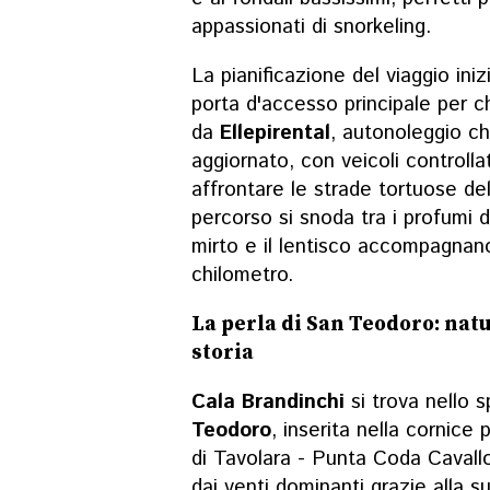
appassionati di snorkeling.
La pianificazione del viaggio ini
porta d'accesso principale per chi
da
Ellepirental
, autonoleggio c
aggiornato, con veicoli controllat
affrontare le strade tortuose dell
percorso si snoda tra i profumi 
mirto e il lentisco accompagnano
chilometro.
La perla di San Teodoro: natu
storia
Cala Brandinchi
si trova nello 
Teodoro
, inserita nella cornice
di Tavolara - Punta Coda Cavallo
dai venti dominanti grazie alla s