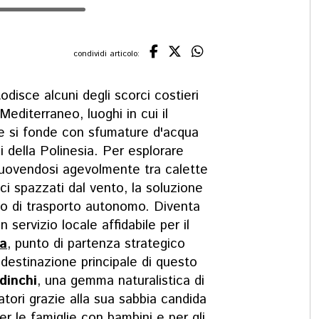
condividi articolo:
odisce alcuni degli scorci costieri
 Mediterraneo, luoghi in cui il
ese si fonde con sfumature d'acqua
li della Polinesia. Per esplorare
 muovendosi agevolmente tra calette
i spazzati dal vento, la soluzione
zo di trasporto autonomo. Diventa
 servizio locale affidabile per il
ia
, punto di partenza strategico
 destinazione principale di questo
dinchi
, una gemma naturalistica di
tatori grazie alla sua sabbia candida
per le famiglie con bambini e per gli