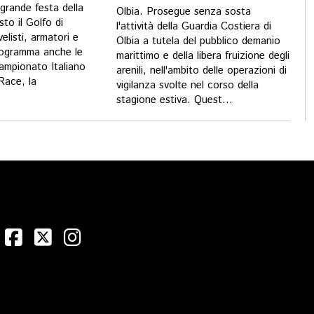
 grande festa della
Olbia. Prosegue senza sosta
sto il Golfo di
l'attività della Guardia Costiera di
listi, armatori e
Olbia a tutela del pubblico demanio
rogramma anche le
marittimo e della libera fruizione degli
Campionato Italiano
arenili, nell'ambito delle operazioni di
ace, la
vigilanza svolte nel corso della
stagione estiva. Quest...