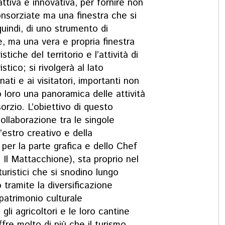
attiva e innovativa, per fornire non
onsorziate ma una finestra che si
quindi, di uno strumento di
, ma una vera e propria finestra
tiche del territorio e l’attività di
tico; si rivolgerà al lato
ti e ai visitatori, importanti non
 loro una panoramica delle attività
sorzio. L’obiettivo di questo
collaborazione tra le singole
’estro creativo e della
 per la parte grafica e dello Chef
 Il Mattacchione), sta proprio nel
turistici che si snodino lungo
 tramite la diversificazione
 patrimonio culturale
li agricoltori e le loro cantine
ffre molto di più che il turismo