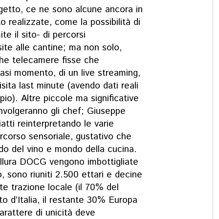
ogetto, ce ne sono alcune ancora in
realizzate, come la possibilità di
te il sito- di percorsi
isite alle cantine; ma non solo,
che telecamere fisse che
iasi momento, di un live streaming,
sita last minute (avendo dati reali
o). Altre piccole ma significative
involgeranno gli chef; Giuseppe
atti reinterpretando le varie
ercorso sensoriale, gustativo che
do del vino e mondo della cucina.
allura DOCG vengono imbottigliate
no, sono riuniti 2.500 ettari e decine
te trazione locale (il 70% del
o d’Italia, il restante 30% Europa
 carattere di unicità deve