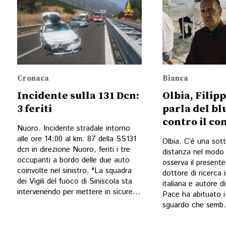
Cronaca
Bianca
Incidente sulla 131 Dcn:
Olbia, Filip
3 feriti
parla del bl
contro il c
Nuoro. Incidente stradale intorno
alle ore 14:00 al km. 87 della SS131
Olbia. C’è una sott
dcn in direzione Nuoro, feriti i tre
distanza nel modo 
occupanti a bordo delle due auto
osserva il presente.
coinvolte nel sinistro. "La squadra
dottore di ricerca 
dei Vigili del fuoco di Siniscola sta
italiana e autore d
intervenendo per mettere in sicure...
Pace ha abituato i 
sguardo che semb.