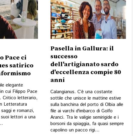
Pasella in Gallura: il
successo
po Pace ci
dell'artigianato sardo
ues satirico
d'eccellenza compie 80
onformismo
anni
ile elegante
in cui Filippo Pace
Calangianus. C’è una costante
 Critico letterario,
sottile che unisce le mattine estive
in Letteratura
sulla banchina del porto di Olbia alle
i saggi e romanzi,
file ai varchi d'imbarco di Golfo
suoi lettori a una
Aranci. Tra le valigie semirigide e i
..
borsoni da spiaggia, fa quasi sempre
capolino un pacco rigi...