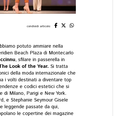
condividi articolo:
bbiamo potuto ammiare nella
Méridien Beach Plaza di Montecarlo
iccinnu
, sfilare in passerella in
The Look of the Year.
Si tratta
conici della moda internazionale che
a i volti destinati a diventare top
tendenze e codici estetici che si
le di Milano, Parigi e New York.
rd, e Stephanie Seymour Gisele
e leggende passate da qui,
 popolano le copertine dei magazine