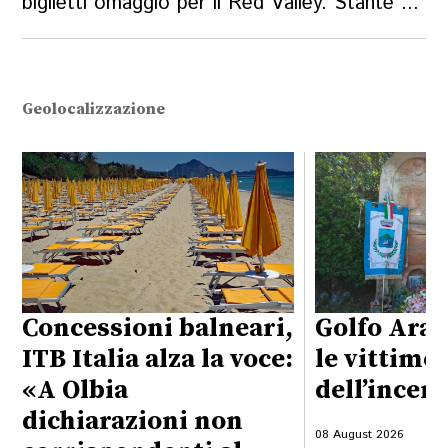
biglietti omaggio per il Red Valley. Stante ...
Geolocalizzazione
Concessioni balneari,
Golfo Aran
ITB Italia alza la voce:
le vittime
«A Olbia
dell’incen
dichiarazioni non
08 August 2026