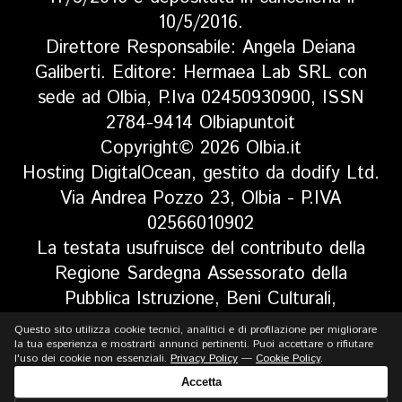
10/5/2016.
Direttore Responsabile: Angela Deiana
Galiberti. Editore: Hermaea Lab SRL con
sede ad Olbia, P.Iva 02450930900, ISSN
2784-9414 Olbiapuntoit
Copyright© 2026 Olbia.it
Hosting DigitalOcean, gestito da dodify Ltd.
Via Andrea Pozzo 23, Olbia - P.IVA
02566010902
La testata usufruisce del contributo della
Regione Sardegna Assessorato della
Pubblica Istruzione, Beni Culturali,
Informazione, Spettacolo e Sport. Legge
Questo sito utilizza cookie tecnici, analitici e di profilazione per migliorare
regionale 13 aprile 2017 n. 5, art 8 comma
la tua esperienza e mostrarti annunci pertinenti. Puoi accettare o rifiutare
l'uso dei cookie non essenziali.
Privacy Policy
—
Cookie Policy
.
13
Accetta