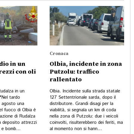
Cronaca
dio in un
Olbia, incidente in zona
rezzi con oli
Putzolu: traffico
rallentato
Rudalza in un
Olbia. Incidente sulla strada statale
 "Nel tardo
127 Settentrionale sarda, dopo il
 7 agosto una
distributore. Grandi disagi per la
del fuoco di Olbia è
viabilità, si segnala un km di coda
razione di Rudalza
nella zona di Putzolu: due i veicoli
n deposito attrezzi
coinvolti, risulterebbero dei feriti, ma
i e bomb...
al momento non si hann...