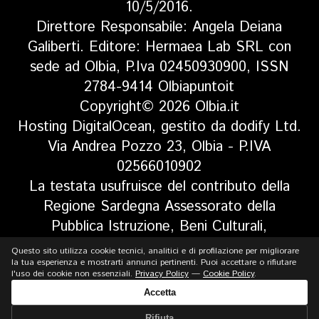
10/5/2016.
Direttore Responsabile: Angela Deiana
Galiberti. Editore: Hermaea Lab SRL con
sede ad Olbia, P.Iva 02450930900, ISSN
2784-9414 Olbiapuntoit
Copyright© 2026 Olbia.it
Hosting DigitalOcean, gestito da dodify Ltd.
Via Andrea Pozzo 23, Olbia - P.IVA
02566010902
La testata usufruisce del contributo della
Regione Sardegna Assessorato della
Pubblica Istruzione, Beni Culturali,
Informazione, Spettacolo e Sport. Legge
Questo sito utilizza cookie tecnici, analitici e di profilazione per migliorare
regionale 13 aprile 2017 n. 5, art 8 comma
la tua esperienza e mostrarti annunci pertinenti. Puoi accettare o rifiutare
l'uso dei cookie non essenziali.
Privacy Policy
—
Cookie Policy
.
13
Accetta
Rifiuta