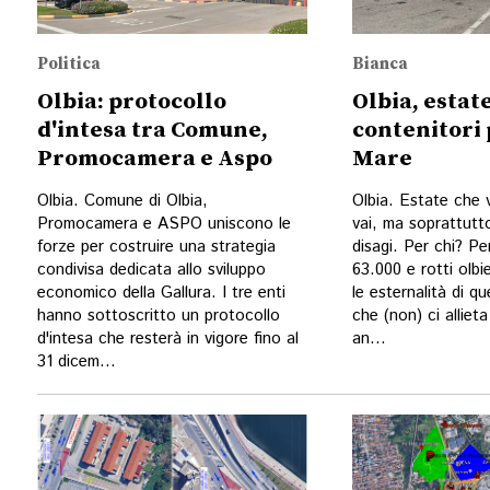
Politica
Bianca
Olbia: protocollo
Olbia, estate
d'intesa tra Comune,
contenitori 
Promocamera e Aspo
Mare
Olbia. Comune di Olbia,
Olbia. Estate che 
Promocamera e ASPO uniscono le
vai, ma soprattutt
forze per costruire una strategia
disagi. Per chi? Per
condivisa dedicata allo sviluppo
63.000 e rotti olb
economico della Gallura. I tre enti
le esternalità di q
hanno sottoscritto un protocollo
che (non) ci alliet
d'intesa che resterà in vigore fino al
an...
31 dicem...