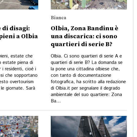
Bianca
 di disagi:
Olbia, Zona Bandinu è
pieni a Olbia
una discarica: ci sono
quartieri di serie B?
vieni, estate che
Olbia. Ci sono quartieri di serie A e
o estate piena di
quartieri di serie B? La domanda se
 i residenti, cioè i
la pone una cittadina olbiese che,
iesi che sopportano
con tanto di documentazione
uesto overtourism
fotografica, ha scritto alla redazione
a le giornate. Sarà
di Olbia.it per segnalare il degrado
ambientale del suo quartiere: Zona
Ba...