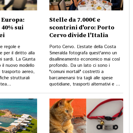
n Europa:
Stelle da 7.000€ e
 40% sui
scontrini d'oro: Porto
ei
Cervo divide l'Italia
e regole e
Porto Cervo. L’estate della Costa
per il diritto alla
Smeralda fotografa quest'anno un
ni sardi. La Giunta
disallineamento economico mai così
o il nuovo modello
profondo. Da un lato ci sono i
 il trasporto aereo,
"comuni mortali" costretti a
iche strutturali
barcamenarsi tra tagli alle spese
tea...
quotidiane, trasporti alternativi e ...