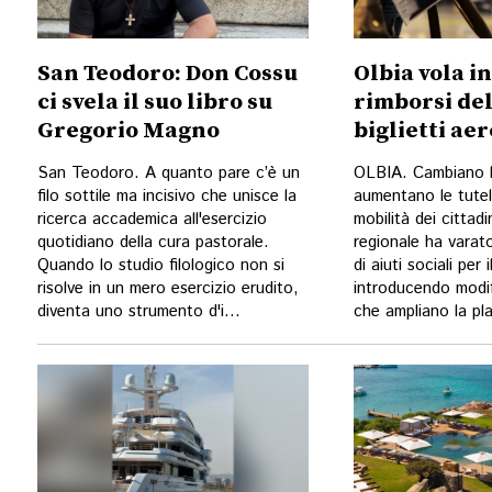
San Teodoro: Don Cossu
Olbia vola i
ci svela il suo libro su
rimborsi del
Gregorio Magno
biglietti aer
San Teodoro. A quanto pare c’è un
OLBIA. Cambiano l
filo sottile ma incisivo che unisce la
aumentano le tutele 
ricerca accademica all'esercizio
mobilità dei cittadi
quotidiano della cura pastorale.
regionale ha varat
Quando lo studio filologico non si
di aiuti sociali per
risolve in un mero esercizio erudito,
introducendo modif
diventa uno strumento d'i...
che ampliano la pla