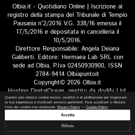
Olbia.it - Quotidiano Online | Iscrizione al
registro della stampa del Tribunale di Tempio
Pausania n°2/2016 V.G. 338/16 emessa il
17/5/2016 e depositata in cancelleria il
10/5/2016.
Direttore Responsabile: Angela Deiana
Galiberti. Editore: Hermaea Lab SRL con
sede ad Olbia, P.Iva 02450930900, ISSN
2784-9414 Olbiapuntoit
Copyright© 2026 Olbia.it
Hosting DigitalOcean, gestito da dodify Ltd.
Questo sito utilizza cookie tecnici, analitici e di profilazione per migliorare
Via Andrea Pozzo 23, Olbia - P.IVA
la tua esperienza e mostrarti annunci pertinenti. Puoi accettare o rifiutare
02566010902
l'uso dei cookie non essenziali.
Privacy Policy
—
Cookie Policy
.
La testata usufruisce del contributo della
Accetta
Regione Sardegna Assessorato della
Rifiuta
Pubblica Istruzione, Beni Culturali,