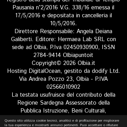
Pausania n°2/2016 V.G. 338/16 emessa il
17/5/2016 e depositata in cancelleria il
10/5/2016.
Direttore Responsabile: Angela Deiana
Galiberti. Editore: Hermaea Lab SRL con
sede ad Olbia, P.Iva 02450930900, ISSN
2784-9414 Olbiapuntoit
Copyright© 2026 Olbia.it
Hosting DigitalOcean, gestito da dodify Ltd.
Via Andrea Pozzo 23, Olbia - P.IVA
02566010902
La testata usufruisce del contributo della
Regione Sardegna Assessorato della
Pubblica Istruzione, Beni Culturali,
Informazione, Spettacolo e Sport. Legge
Questo sito utilizza cookie tecnici, analitici e di profilazione per migliorare
regionale 13 aprile 2017 n. 5, art 8 comma
la tua esperienza e mostrarti annunci pertinenti. Puoi accettare o rifiutare