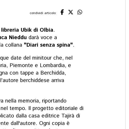
condividi articolo:
a
libreria Ubik di Olbia
.
uca Nieddu
darà voce a
lla collana
"Diari senza spina"
.
que date del minitour che, nel
ria, Piemonte e Lombardia, e
gna con tappe a Berchidda,
ll’autore berchiddese arriva
a nella memoria, riportando
nel tempo. Il progetto editoriale di
icato dalla casa editrice Tajirà di
ente dall'autore. Ogni copia è