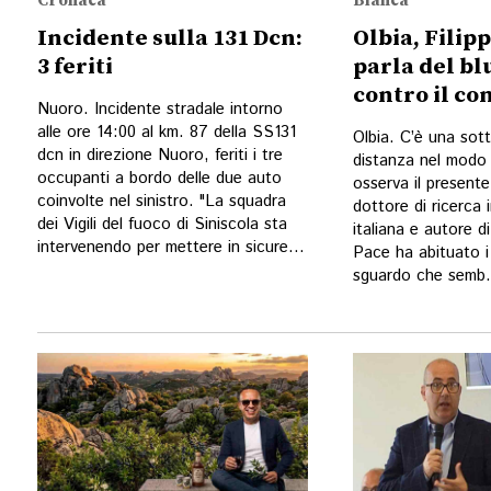
Cronaca
Bianca
Incidente sulla 131 Dcn:
Olbia, Filip
3 feriti
parla del bl
contro il c
Nuoro. Incidente stradale intorno
alle ore 14:00 al km. 87 della SS131
Olbia. C’è una sott
dcn in direzione Nuoro, feriti i tre
distanza nel modo 
occupanti a bordo delle due auto
osserva il presente.
coinvolte nel sinistro. "La squadra
dottore di ricerca 
dei Vigili del fuoco di Siniscola sta
italiana e autore d
intervenendo per mettere in sicure...
Pace ha abituato i 
sguardo che semb.