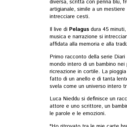
diversa, scritta con penna blu, fr
artigianale, simile a un mestiere
intrecciare cesti.
Il live di
Pelagus
dura 45 minuti, 
musica e narrazione si intreccia
affidata alla memoria e alla trad
Primo racconto della serie Diari 
mondo intero di un bambino nei 
ricreazione in cortile. La pioggia
fatto di un anello e di tanta lent
svela come un universo intero tra
Luca Nieddu si definisce un racc
attore e uno scrittore, un bamb
le parole e le emozioni.
"Ho ritrovato tra le mie carte b