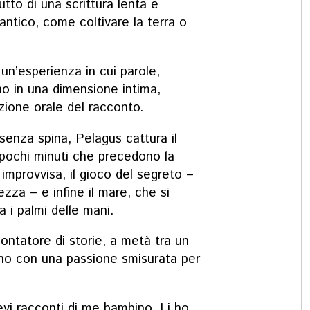
utto di una scrittura lenta e
 antico, come coltivare la terra o
un’esperienza in cui parole,
no in una dimensione intima,
izione orale del racconto.
senza spina, Pelagus cattura il
pochi minuti che precedono la
 improvvisa, il gioco del segreto –
ezza – e infine il mare, che si
 i palmi delle mani.
ontatore di storie, a metà tra un
ino con una passione smisurata per
revi racconti di me bambino. Li ho