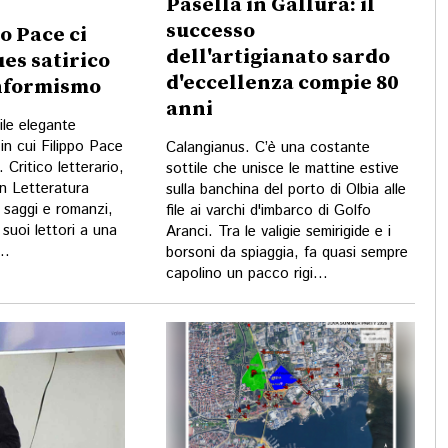
Pasella in Gallura: il
successo
po Pace ci
dell'artigianato sardo
ues satirico
d'eccellenza compie 80
onformismo
anni
ile elegante
in cui Filippo Pace
Calangianus. C’è una costante
 Critico letterario,
sottile che unisce le mattine estive
in Letteratura
sulla banchina del porto di Olbia alle
i saggi e romanzi,
file ai varchi d'imbarco di Golfo
suoi lettori a una
Aranci. Tra le valigie semirigide e i
..
borsoni da spiaggia, fa quasi sempre
capolino un pacco rigi...