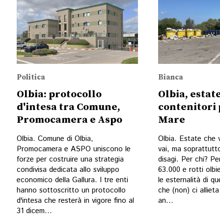
Politica
Bianca
Olbia: protocollo
Olbia, estate
d'intesa tra Comune,
contenitori 
Promocamera e Aspo
Mare
Olbia. Comune di Olbia,
Olbia. Estate che 
Promocamera e ASPO uniscono le
vai, ma soprattutt
forze per costruire una strategia
disagi. Per chi? Per
condivisa dedicata allo sviluppo
63.000 e rotti olb
economico della Gallura. I tre enti
le esternalità di q
hanno sottoscritto un protocollo
che (non) ci alliet
d'intesa che resterà in vigore fino al
an...
31 dicem...