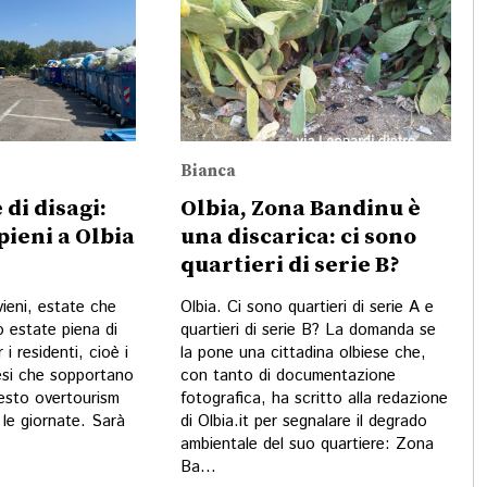
Bianca
 di disagi:
Olbia, Zona Bandinu è
pieni a Olbia
una discarica: ci sono
quartieri di serie B?
vieni, estate che
Olbia. Ci sono quartieri di serie A e
o estate piena di
quartieri di serie B? La domanda se
 i residenti, cioè i
la pone una cittadina olbiese che,
iesi che sopportano
con tanto di documentazione
uesto overtourism
fotografica, ha scritto alla redazione
a le giornate. Sarà
di Olbia.it per segnalare il degrado
ambientale del suo quartiere: Zona
Ba...