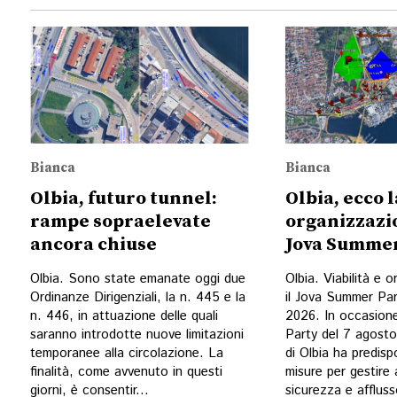
Bianca
Bianca
Olbia, futuro tunnel:
Olbia, ecco l
rampe sopraelevate
organizzazio
ancora chiuse
Jova Summer
Olbia. Sono state emanate oggi due
Olbia. Viabilità e 
Ordinanze Dirigenziali, la n. 445 e la
il Jova Summer Par
n. 446, in attuazione delle quali
2026. In occasion
saranno introdotte nuove limitazioni
Party del 7 agost
temporanee alla circolazione. La
di Olbia ha predisp
finalità, come avvenuto in questi
misure per gestire 
giorni, è consentir...
sicurezza e affluss