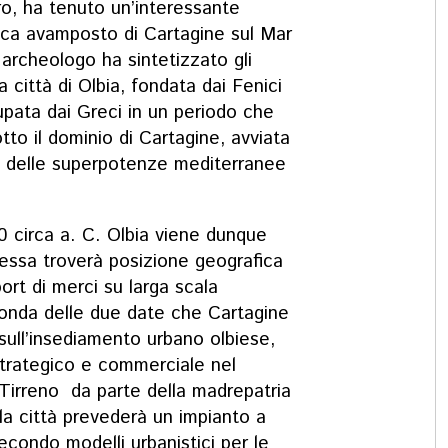
ro, ha tenuto un’interessante
ica avamposto di Cartagine sul Mar
re archeologo ha sintetizzato gli
a città di Olbia, fondata dai Fenici
cupata dai Greci in un periodo che
tto il dominio di Cartagine, avviata
a delle superpotenze mediterranee
0 circa a. C. Olbia viene dunque
 essa troverà posizione geografica
port di merci su larga scala
conda delle due date che Cartagine
sull’insediamento urbano olbiese,
trategico e commerciale nel
Tirreno da parte della madrepatria
la città prevederà un impianto a
econdo modelli urbanistici per le