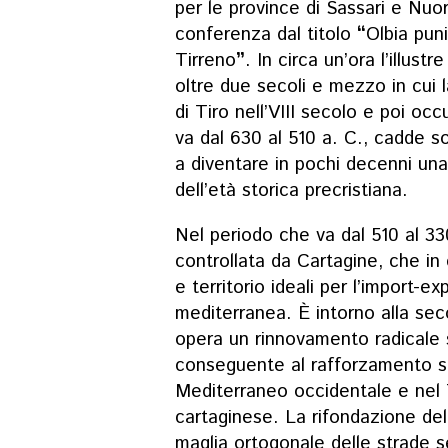
per le province di Sassari e Nuo
conferenza dal titolo
“
Olbia pun
Tirreno
”
. In circa un’ora l’illust
oltre due secoli e mezzo in cui l
di Tiro nell’VIII secolo e poi oc
va dal 630 al 510 a. C., cadde so
a diventare in pochi decenni un
dell’età storica precristiana.
Nel periodo che va dal 510 al 33
controllata da Cartagine, che in
e territorio ideali per l’import-ex
mediterranea. È intorno alla se
opera un rinnovamento radicale 
conseguente al rafforzamento s
Mediterraneo occidentale e nel 
cartaginese. La rifondazione del
maglia ortogonale delle strade s