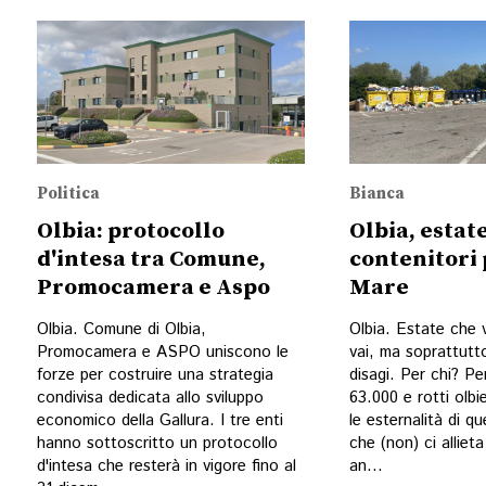
Politica
Bianca
Olbia: protocollo
Olbia, estate
d'intesa tra Comune,
contenitori 
Promocamera e Aspo
Mare
Olbia. Comune di Olbia,
Olbia. Estate che 
Promocamera e ASPO uniscono le
vai, ma soprattutt
forze per costruire una strategia
disagi. Per chi? Per
condivisa dedicata allo sviluppo
63.000 e rotti olb
economico della Gallura. I tre enti
le esternalità di q
hanno sottoscritto un protocollo
che (non) ci alliet
d'intesa che resterà in vigore fino al
an...