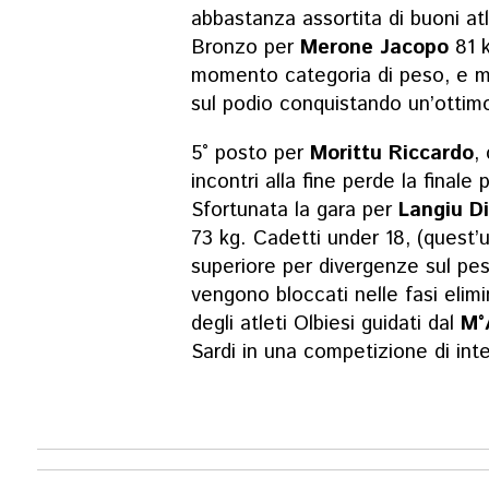
abbastanza assortita di buoni atl
Bronzo per
Merone Jacopo
81 k
momento categoria di peso, e m
sul podio conquistando un’ottim
5° posto per
Morittu Riccardo
,
incontri alla fine
perde la finale p
Sfortunata la gara per
Langiu D
73
kg. Cadetti under 18,
(quest’u
superiore per divergenze sul pe
vengono bloccati nelle fasi elimi
degli atleti Olbiesi guidati dal
M°
Sardi in una competizione di int