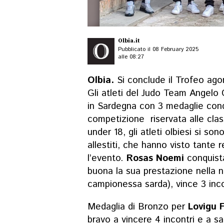
Olbia.it
Pubblicato il 08 February 2025
alle 08:27
Olbia.
Si conclude il Trofeo ago
Gli atleti del Judo Team Angelo 
in Sardegna con 3 medaglie
conq
competizione riservata alle clas
under 18, gli
atleti olbiesi
si son
allestiti, che hanno visto tante r
l’evento.
Rosas Noemi
conquista
buona la sua prestazione nella n
campionessa sarda), vince
3 inco
Medaglia di Bronzo per
Lovigu 
bravo a vincere 4 incontri e a sa