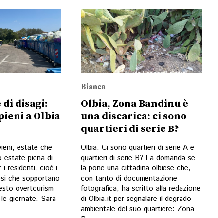
Bianca
 di disagi:
Olbia, Zona Bandinu è
pieni a Olbia
una discarica: ci sono
quartieri di serie B?
vieni, estate che
Olbia. Ci sono quartieri di serie A e
o estate piena di
quartieri di serie B? La domanda se
 i residenti, cioè i
la pone una cittadina olbiese che,
iesi che sopportano
con tanto di documentazione
uesto overtourism
fotografica, ha scritto alla redazione
a le giornate. Sarà
di Olbia.it per segnalare il degrado
ambientale del suo quartiere: Zona