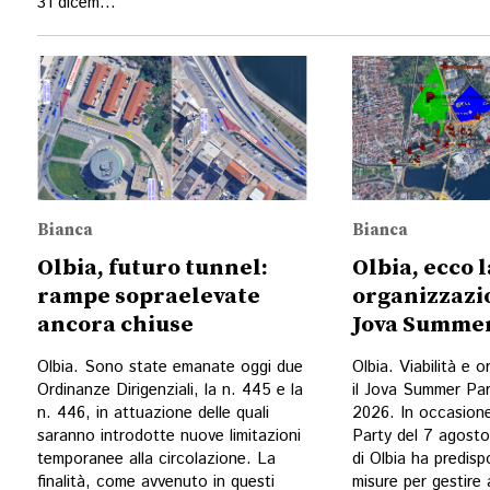
31 dicem...
Bianca
Bianca
Olbia, futuro tunnel:
Olbia, ecco l
rampe sopraelevate
organizzazio
ancora chiuse
Jova Summer
Olbia. Sono state emanate oggi due
Olbia. Viabilità e 
Ordinanze Dirigenziali, la n. 445 e la
il Jova Summer Par
n. 446, in attuazione delle quali
2026. In occasion
saranno introdotte nuove limitazioni
Party del 7 agost
temporanee alla circolazione. La
di Olbia ha predisp
finalità, come avvenuto in questi
misure per gestire 