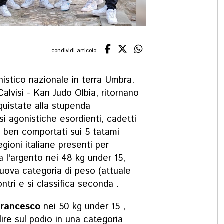
condividi articolo:
nistico nazionale in terra Umbra.
Calvisi
-
Kan Judo Olbia
,
ritornano
uistate alla stupenda
si agonistiche esordienti, cadetti
o ben comportati sui 5 tatami
egioni italiane presenti per
 l'argento nei 48 kg under 15,
uova categoria di peso (attuale
ntri e si classifica seconda .
Francesco
nei 50 kg under 15 ,
lire sul podio
in una categoria