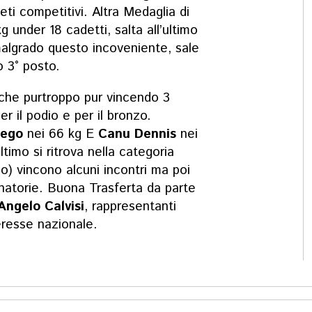
eti competitivi.
Altra Medaglia di
g under 18 cadetti,
salta all’ultimo
algrado questo incoveniente, sale
o 3° posto.
che purtroppo pur vincendo 3
er il podio e per il bronzo.
iego
nei 66 kg E
Canu Dennis
nei
ltimo si ritrova ne
lla categoria
so)
vincono alcuni incontri ma poi
natorie
.
Buona Trasferta da parte
Angelo Calvisi
, rappresentanti
eresse nazionale.