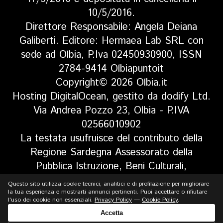
10/5/2016.
Direttore Responsabile: Angela Deiana
Galiberti. Editore: Hermaea Lab SRL con
sede ad Olbia, P.Iva 02450930900, ISSN
2784-9414 Olbiapuntoit
Copyright© 2026 Olbia.it
Hosting DigitalOcean, gestito da dodify Ltd.
Via Andrea Pozzo 23, Olbia - P.IVA
02566010902
La testata usufruisce del contributo della
Regione Sardegna Assessorato della
Pubblica Istruzione, Beni Culturali,
Informazione, Spettacolo e Sport. Legge
Questo sito utilizza cookie tecnici, analitici e di profilazione per migliorare
regionale 13 aprile 2017 n. 5, art 8 comma
la tua esperienza e mostrarti annunci pertinenti. Puoi accettare o rifiutare
l'uso dei cookie non essenziali.
Privacy Policy
—
Cookie Policy
.
13
Accetta