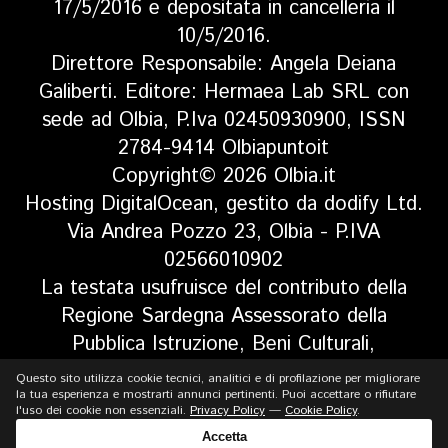
17/5/2016 e depositata in cancelleria il
10/5/2016.
Direttore Responsabile: Angela Deiana
Galiberti. Editore: Hermaea Lab SRL con
sede ad Olbia, P.Iva 02450930900, ISSN
2784-9414 Olbiapuntoit
Copyright© 2026 Olbia.it
Hosting DigitalOcean, gestito da dodify Ltd.
Via Andrea Pozzo 23, Olbia - P.IVA
02566010902
La testata usufruisce del contributo della
Regione Sardegna Assessorato della
Pubblica Istruzione, Beni Culturali,
Informazione, Spettacolo e Sport. Legge
Questo sito utilizza cookie tecnici, analitici e di profilazione per migliorare
regionale 13 aprile 2017 n. 5, art 8 comma
la tua esperienza e mostrarti annunci pertinenti. Puoi accettare o rifiutare
l'uso dei cookie non essenziali.
Privacy Policy
—
Cookie Policy
.
13
Accetta