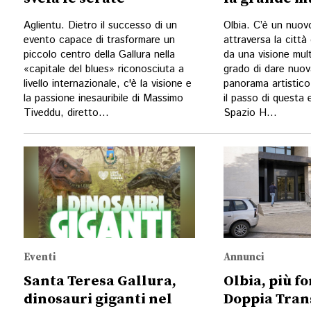
Aglientu. Dietro il successo di un
Olbia. C’è un nuo
evento capace di trasformare un
attraversa la città
piccolo centro della Gallura nella
da una visione multi
«capitale del blues» riconosciuta a
grado di dare nuova
livello internazionale, c'è la visione e
panorama artistico
la passione inesauribile di Massimo
il passo di questa 
Tiveddu, diretto...
Spazio H...
Eventi
Annunci
Santa Teresa Gallura,
Olbia, più f
dinosauri giganti nel
Doppia Tran