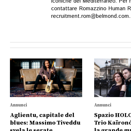
iconiche del Mediterraneo. Per m
contattare Romazzino Human Res
recruitment.rom@belmond.com
.
Annunci
Annunci
Aglientu, capitale del
Spazio HOLO 
blues: Massimo Tiveddu
Trio Kaïron
svela le serate
la grande m