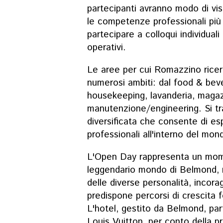
partecipanti avranno modo di vis
le competenze professionali più
partecipare a colloqui individuali
operativi.
Le aree per cui Romazzino ricer
numerosi ambiti: dal food & beve
housekeeping, lavanderia, magaz
manutenzione/engineering. Si tra
diversificata che consente di es
professionali all'interno del mond
L'Open Day rappresenta un momen
leggendario mondo di Belmond, re
delle diverse personalità, incora
predispone percorsi di crescita 
L'hotel, gestito da Belmond, p
Louis Vuitton, per conto della p