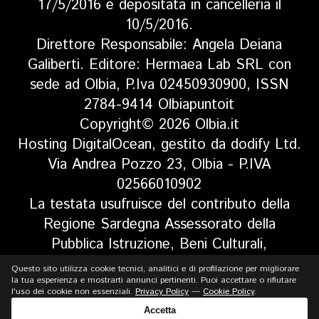
17/5/2016 e depositata in cancelleria il
10/5/2016.
Direttore Responsabile: Angela Deiana
Galiberti. Editore: Hermaea Lab SRL con
sede ad Olbia, P.Iva 02450930900, ISSN
2784-9414 Olbiapuntoit
Copyright© 2026 Olbia.it
Hosting DigitalOcean, gestito da dodify Ltd.
Via Andrea Pozzo 23, Olbia - P.IVA
02566010902
La testata usufruisce del contributo della
Regione Sardegna Assessorato della
Pubblica Istruzione, Beni Culturali,
Informazione, Spettacolo e Sport. Legge
Questo sito utilizza cookie tecnici, analitici e di profilazione per migliorare
regionale 13 aprile 2017 n. 5, art 8 comma
la tua esperienza e mostrarti annunci pertinenti. Puoi accettare o rifiutare
l'uso dei cookie non essenziali.
Privacy Policy
—
Cookie Policy
.
13
Accetta