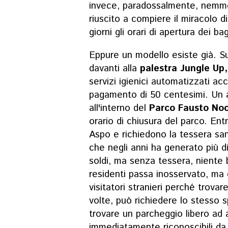
invece, paradossalmente, nemm
riuscito a compiere il miracolo 
giorni gli orari di apertura dei ba
Eppure un modello esiste già. Su
davanti alla
palestra Jungle Up,
servizi igienici automatizzati acc
pagamento di 50 centesimi. Un a
all'interno del
Parco Fausto No
orario di chiusura del parco. En
Aspo e richiedono la tessera sa
che negli anni ha generato più d
soldi, ma senza tessera, niente 
residenti passa inosservato, ma 
visitatori stranieri perché trovar
volte, può richiedere lo stesso s
trovare un parcheggio libero ad
immediatamente riconoscibili da c