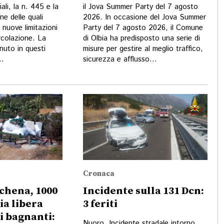
ali, la n. 445 e la
il Jova Summer Party del 7 agosto
ne delle quali
2026. In occasione del Jova Summer
 nuove limitazioni
Party del 7 agosto 2026, il Comune
rcolazione. La
di Olbia ha predisposto una serie di
nuto in questi
misure per gestire al meglio traffico,
..
sicurezza e afflusso...
Cronaca
achena, 1000
Incidente sulla 131 Dcn:
ia libera
3 feriti
ai bagnanti:
Nuoro. Incidente stradale intorno