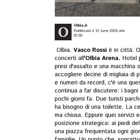
Olbia.it
Pubblicato il 12 June 2026 alle
07:00
Olbia.
Vasco Rossi
è in città. 
concerti all
'Olbia Arena.
Hotel p
presi d'assalto e una macchina 
accogliere decine di migliaia di 
e numeri da record, c'è una que
continua a far discutere: i bagni
pochi giorni fa. Due turisti parc
ha bisogno di una toilette. La c
ma chiusa. Eppure quei servizi e
posizione strategica: ai piedi de
una piazza frequentata ogni giorn
famiglie. Un punto che, soprattu