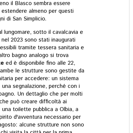
eno il Blasco sembra essere
di estendere almeno per questi
gni di San Simplicio.
l lungomare, sotto il cavalcavia e
nel 2023 sono stati inaugurati
essibili tramite tessera sanitaria e
ltro bagno analogo si trova
ce
ed è disponibile fino alle 22,
trambe le strutture sono gestite da
nitaria per accedere: un sistema
i una segnalazione, perché con i
bagno. Un dettaglio che per molti
che può creare difficoltà ai
e una toilette pubblica a Olbia, a
pirito d'avventura necessario per
 agosto: alcune strutture non sono
hi visita la città per la prima