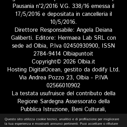
Pausania n°2/2016 V.G. 338/16 emessa il
17/5/2016 e depositata in cancelleria il
10/5/2016.
Direttore Responsabile: Angela Deiana
Galiberti. Editore: Hermaea Lab SRL con
sede ad Olbia, P.Iva 02450930900, ISSN
2784-9414 Olbiapuntoit
Copyright© 2026 Olbia.it
Hosting DigitalOcean, gestito da dodify Ltd.
Via Andrea Pozzo 23, Olbia - P.IVA
02566010902
La testata usufruisce del contributo della
Regione Sardegna Assessorato della
Pubblica Istruzione, Beni Culturali,
Informazione, Spettacolo e Sport. Legge
Questo sito utilizza cookie tecnici, analitici e di profilazione per migliorare
regionale 13 aprile 2017 n. 5, art 8 comma
la tua esperienza e mostrarti annunci pertinenti. Puoi accettare o rifiutare