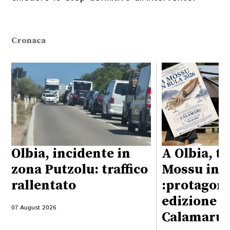
Cronaca
Olbia, incidente in
A Olbia, t
zona Putzolu: traffico
Mossu in B
rallentato
:protagoni
edizione s
07 August 2026
Calamaru”