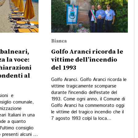
Bianca
 balneari,
Golfo Aranci ricorda le
za la voce:
vittime dell’incendio
hiarazioni
del 1993
ondenti al
Golfo Aranci. Golfo Aranci ricorda le
vittime tragicamente scomparse
durante l'incendio dell'estate del
sioni e
1993. Come ogni anno, il Comune di
nsiglio comunale,
Golfo Aranci ha commemorato oggi
anizzazione
le vittime del tragico incendio che il
ari Italiani in una
7 agosto 1993 colpì la loca...
nde a quanto
'ultimo consiglio
presenti alcuni ...