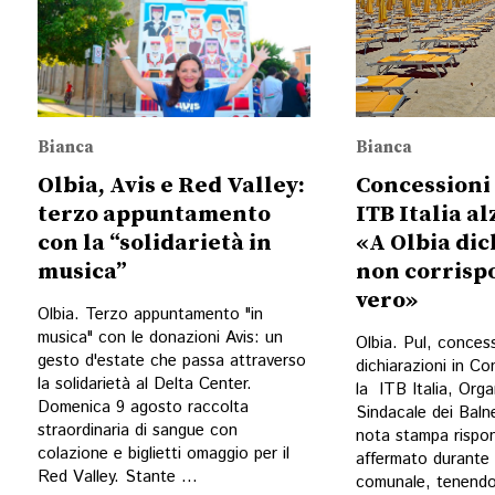
Bianca
Bianca
Olbia, Avis e Red Valley:
Concessioni
terzo appuntamento
ITB Italia al
con la “solidarietà in
«A Olbia dic
musica”
non corrisp
vero»
Olbia. Terzo appuntamento "in
musica" con le donazioni Avis: un
Olbia. Pul, conces
gesto d'estate che passa attraverso
dichiarazioni in Co
la solidarietà al Delta Center.
la ITB Italia, Org
Domenica 9 agosto raccolta
Sindacale dei Balne
straordinaria di sangue con
nota stampa rispo
colazione e biglietti omaggio per il
affermato durante l
Red Valley. Stante ...
comunale, tenendo 