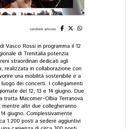
condividi articolo:
 di Vasco Rossi in programma il 12
gionale di Trenitalia potenzia
reni straordinari dedicati agli
va, realizzata in collaborazione con
orire una mobilità sostenibile e a
l luogo dei concerti. I collegamenti
 giornate del 12, 13 e 14 giugno. Due
 la tratta Macomer–Olbia Terranova
o, mentre altri due collegheranno
 e 14 giugno. Complessivamente
ca 1.200 posti a sedere aggiuntivi
on una capienza di circa 300 posti