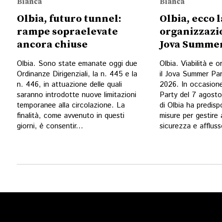
Bianca
Bianca
Olbia, futuro tunnel:
Olbia, ecco l
rampe sopraelevate
organizzazio
ancora chiuse
Jova Summer
Olbia. Sono state emanate oggi due
Olbia. Viabilità e 
Ordinanze Dirigenziali, la n. 445 e la
il Jova Summer Par
n. 446, in attuazione delle quali
2026. In occasion
saranno introdotte nuove limitazioni
Party del 7 agost
temporanee alla circolazione. La
di Olbia ha predisp
finalità, come avvenuto in questi
misure per gestire 
giorni, è consentir...
sicurezza e affluss