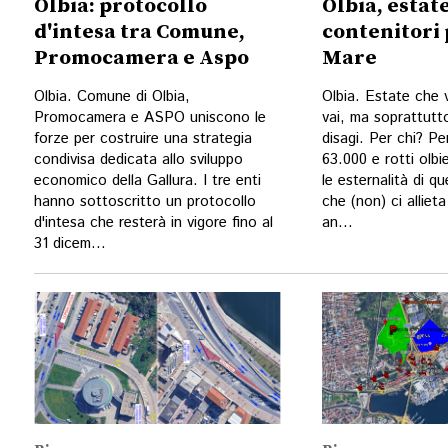
Olbia: protocollo
Olbia, estate
d'intesa tra Comune,
contenitori 
Promocamera e Aspo
Mare
Olbia. Comune di Olbia,
Olbia. Estate che 
Promocamera e ASPO uniscono le
vai, ma soprattutt
forze per costruire una strategia
disagi. Per chi? Per
condivisa dedicata allo sviluppo
63.000 e rotti olb
economico della Gallura. I tre enti
le esternalità di q
hanno sottoscritto un protocollo
che (non) ci alliet
d'intesa che resterà in vigore fino al
an...
31 dicem...