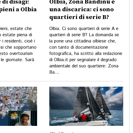
 di disagi:
Olbia, Zona Bandinu è
pieni a Olbia
una discarica: ci sono
quartieri di serie B?
vieni, estate che
Olbia. Ci sono quartieri di serie A e
o estate piena di
quartieri di serie B? La domanda se
 i residenti, cioè i
la pone una cittadina olbiese che,
iesi che sopportano
con tanto di documentazione
uesto overtourism
fotografica, ha scritto alla redazione
a le giornate. Sarà
di Olbia.it per segnalare il degrado
ambientale del suo quartiere: Zona
Ba...