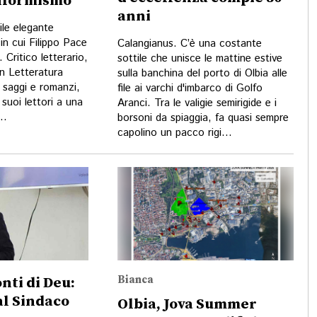
onformismo
anni
ile elegante
in cui Filippo Pace
Calangianus. C’è una costante
 Critico letterario,
sottile che unisce le mattine estive
in Letteratura
sulla banchina del porto di Olbia alle
i saggi e romanzi,
file ai varchi d'imbarco di Golfo
suoi lettori a una
Aranci. Tra le valigie semirigide e i
..
borsoni da spiaggia, fa quasi sempre
capolino un pacco rigi...
Bianca
nti di Deu:
 al Sindaco
Olbia, Jova Summer