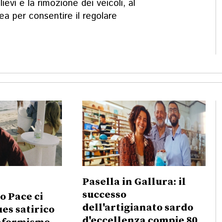
ievi e la rimozione dei veicoli, al
rea per consentire il regolare
Pasella in Gallura: il
successo
po Pace ci
dell'artigianato sardo
ues satirico
d'eccellenza compie 80