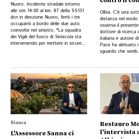
contro il c
Nuoro. Incidente stradale intorno
alle ore 14:00 al km. 87 della SS131
Olbia. C’è una sott
dcn in direzione Nuoro, feriti i tre
distanza nel modo 
occupanti a bordo delle due auto
osserva il presente.
coinvolte nel sinistro. "La squadra
dottore di ricerca 
dei Vigili del fuoco di Siniscola sta
italiana e autore d
intervenendo per mettere in sicure...
Pace ha abituato i 
sguardo che semb.
Bianca
Restauro Mo
l'intervista
L'Assessore Sanna ci