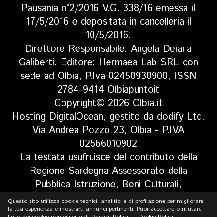
Pausania n°2/2016 V.G. 338/16 emessa il
17/5/2016 e depositata in cancelleria il
10/5/2016.
Direttore Responsabile: Angela Deiana
Galiberti. Editore: Hermaea Lab SRL con
sede ad Olbia, P.Iva 02450930900, ISSN
2784-9414 Olbiapuntoit
Copyright© 2026 Olbia.it
Hosting DigitalOcean, gestito da dodify Ltd.
Via Andrea Pozzo 23, Olbia - P.IVA
02566010902
La testata usufruisce del contributo della
Regione Sardegna Assessorato della
Pubblica Istruzione, Beni Culturali,
Informazione, Spettacolo e Sport. Legge
Questo sito utilizza cookie tecnici, analitici e di profilazione per migliorare
regionale 13 aprile 2017 n. 5, art 8 comma
la tua esperienza e mostrarti annunci pertinenti. Puoi accettare o rifiutare
l'uso dei cookie non essenziali.
Privacy Policy
—
Cookie Policy
.