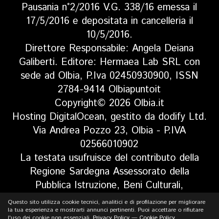
Pausania n°2/2016 V.G. 338/16 emessa il
17/5/2016 e depositata in cancelleria il
10/5/2016.
Direttore Responsabile: Angela Deiana
Galiberti. Editore: Hermaea Lab SRL con
sede ad Olbia, P.Iva 02450930900, ISSN
2784-9414 Olbiapuntoit
Copyright© 2026 Olbia.it
Hosting DigitalOcean, gestito da dodify Ltd.
Via Andrea Pozzo 23, Olbia - P.IVA
02566010902
La testata usufruisce del contributo della
Regione Sardegna Assessorato della
Pubblica Istruzione, Beni Culturali,
Informazione, Spettacolo e Sport. Legge
Questo sito utilizza cookie tecnici, analitici e di profilazione per migliorare
regionale 13 aprile 2017 n. 5, art 8 comma
la tua esperienza e mostrarti annunci pertinenti. Puoi accettare o rifiutare
l'uso dei cookie non essenziali.
Privacy Policy
—
Cookie Policy
.