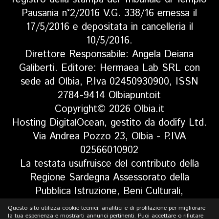
Pausania n°2/2016 V.G. 338/16 emessa il
17/5/2016 e depositata in cancelleria il
10/5/2016.
Direttore Responsabile: Angela Deiana
Galiberti. Editore: Hermaea Lab SRL con
sede ad Olbia, P.Iva 02450930900, ISSN
2784-9414 Olbiapuntoit
Copyright© 2026 Olbia.it
Hosting DigitalOcean, gestito da dodify Ltd.
Via Andrea Pozzo 23, Olbia - P.IVA
02566010902
La testata usufruisce del contributo della
Regione Sardegna Assessorato della
Pubblica Istruzione, Beni Culturali,
Informazione, Spettacolo e Sport. Legge
Questo sito utilizza cookie tecnici, analitici e di profilazione per migliorare
regionale 13 aprile 2017 n. 5, art 8 comma
la tua esperienza e mostrarti annunci pertinenti. Puoi accettare o rifiutare