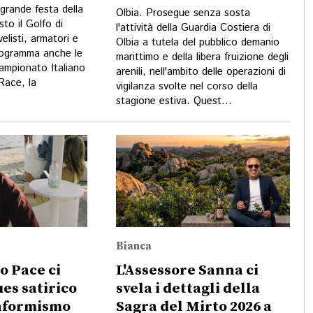
 grande festa della
Olbia. Prosegue senza sosta
sto il Golfo di
l'attività della Guardia Costiera di
listi, armatori e
Olbia a tutela del pubblico demanio
rogramma anche le
marittimo e della libera fruizione degli
Campionato Italiano
arenili, nell'ambito delle operazioni di
ace, la
vigilanza svolte nel corso della
stagione estiva. Quest...
Bianca
po Pace ci
L'Assessore Sanna ci
ues satirico
svela i dettagli della
onformismo
Sagra del Mirto 2026 a