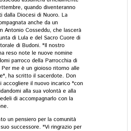
 settembre, quando diventeranno
ti dalla Diocesi di Nuoro. La
ccompagnata anche da un
don Antonio Cosseddu, che lascerà
unta di Lula e del Sacro Cuore di
orale di Budoni. "Il nostro
ha reso note le nuove nomine
domi parroco della Parrocchia di
 Per me è un gioioso ritorno alle
e", ha scritto il sacerdote. Don
 accogliere il nuovo incarico "con
fidandomi alla sua volontà e alla
fedeli di accompagnarlo con la
one.
o un pensiero per la comunità
l suo successore. "Vi ringrazio per