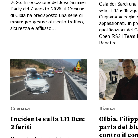
2026. In occasione del Jova Summer
Cala dei Sardi una
Party del 7 agosto 2026, il Comune
vela. Il 17 e 18 ago
di Olbia ha predisposto una serie di
Cugnana accoglie ve
misure per gestire al meglio traffico,
appassionati. In p
sicurezza e afflusso...
qualificazioni del 
Open RS21 Team R
Benetea...
Cronaca
Bianca
Incidente sulla 131 Dcn:
Olbia, Filip
3 feriti
parla del bl
contro il c