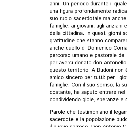
anni. Un periodo durante il qual
una figura profondamente radicata
suo ruolo sacerdotale ma anche p
famiglie, ai giovani, agli anziani
della cittadina. In questi giorni 
gratitudine che stanno comparen
anche quello di
Domenico Corria
percorso umano e pastorale del 
per averci donato don Antonello 
questo territorio. A Budoni non 
amico sincero per tutti: per i gio
famiglie. Con il suo sorriso, la s
costante, ha saputo entrare nel
condividendo gioie, speranze e di
Parole che testimoniano il legam
sacerdote e la popolazione bud
il nuovo parroco. Don Antonio 