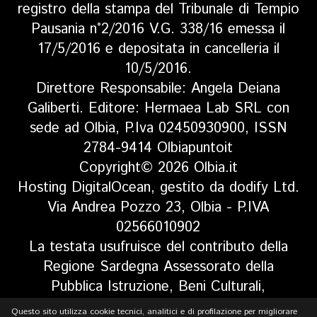
registro della stampa del Tribunale di Tempio
Pausania n°2/2016 V.G. 338/16 emessa il
17/5/2016 e depositata in cancelleria il
10/5/2016.
Direttore Responsabile: Angela Deiana
Galiberti. Editore: Hermaea Lab SRL con
sede ad Olbia, P.Iva 02450930900, ISSN
2784-9414 Olbiapuntoit
Copyright© 2026 Olbia.it
Hosting DigitalOcean, gestito da dodify Ltd.
Via Andrea Pozzo 23, Olbia - P.IVA
02566010902
La testata usufruisce del contributo della
Regione Sardegna Assessorato della
Pubblica Istruzione, Beni Culturali,
Informazione, Spettacolo e Sport. Legge
Questo sito utilizza cookie tecnici, analitici e di profilazione per migliorare