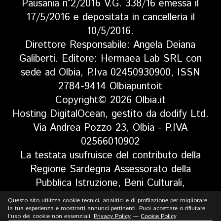
Pausania n°2/2016 V.G. 338/16 emessa il
17/5/2016 e depositata in cancelleria il
10/5/2016.
Direttore Responsabile: Angela Deiana
Galiberti. Editore: Hermaea Lab SRL con
sede ad Olbia, P.Iva 02450930900, ISSN
2784-9414 Olbiapuntoit
Copyright© 2026 Olbia.it
Hosting DigitalOcean, gestito da dodify Ltd.
Via Andrea Pozzo 23, Olbia - P.IVA
02566010902
La testata usufruisce del contributo della
Regione Sardegna Assessorato della
Pubblica Istruzione, Beni Culturali,
Informazione, Spettacolo e Sport. Legge
Questo sito utilizza cookie tecnici, analitici e di profilazione per migliorare
regionale 13 aprile 2017 n. 5, art 8 comma
la tua esperienza e mostrarti annunci pertinenti. Puoi accettare o rifiutare
l'uso dei cookie non essenziali.
Privacy Policy
—
Cookie Policy
.